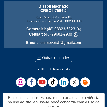
Bissoli Machado
CRECI: 7564-J
Rua Pará, 384 - Sala 01
Universitário
-
Tijucas
/
SC
,
88200-000
Comercial:
(48) 98823-6323
Celular:
(48) 99681-2938
E-mail:
bmimoveistj@gmail.com
Outras unidades
Política de Privacidade
Este site usa cookies para melhorar a sua experiência
no uso do site. Ao usá-lo, você concorda com o uso de
cookies.