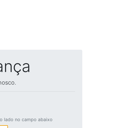
ança
nosco.
ao lado no campo abaixo