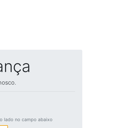
ança
nosco.
ao lado no campo abaixo