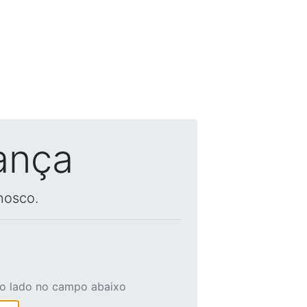
ança
nosco.
ao lado no campo abaixo