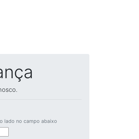
ança
nosco.
ao lado no campo abaixo