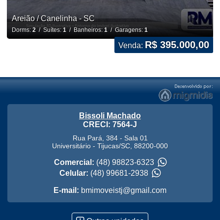
Areião / Canelinha - SC
Dorms:
2
/ Suítes:
1
/ Banheiros:
1
/ Garagens:
1
R$ 395.000,00
Venda:
Bissoli Machado
CRECI: 7564-J
Rua Pará, 384 - Sala 01
Universitário
-
Tijucas
/
SC
,
88200-000
Comercial:
(48) 98823-6323
Celular:
(48) 99681-2938
E-mail:
bmimoveistj@gmail.com