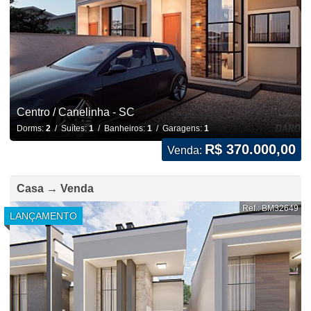
Centro / Canelinha - SC
Dorms:
2
/ Suítes:
1
/ Banheiros:
1
/ Garagens:
1
R$ 370.000,00
Venda:
Casa → Venda
Ref.: BM32649
LANÇAMENTO