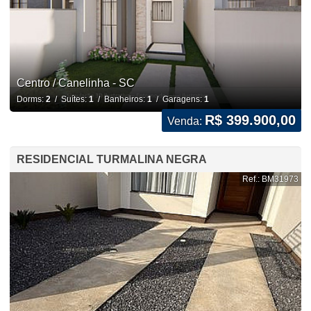
Centro / Canelinha - SC
Dorms:
2
/ Suítes:
1
/ Banheiros:
1
/ Garagens:
1
R$ 399.900,00
Venda:
RESIDENCIAL TURMALINA NEGRA
Ref.: BM31973