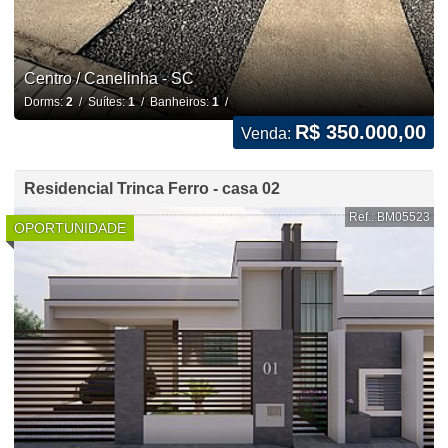
Centro / Canelinha - SC
Dorms:
2
/ Suítes:
1
/ Banheiros:
1
/
R$ 350.000,00
Venda:
Residencial Trinca Ferro - casa 02
Ref.: BM05523
OPORTUNIDADE