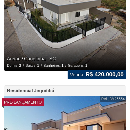
Areião / Canelinha - SC
Dorms:
2
/ Suítes:
1
/ Banheiros:
1
/ Garagens:
1
R$ 420.000,00
Venda:
Residencial Jequitibá
Ref.: BM25554
PRÉ-LANÇAMENTO