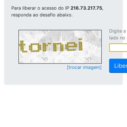
Para liberar o acesso
do IP
216.73.217.75
,
responda ao desafio abaixo.
Digite 
lado no
[trocar imagem]