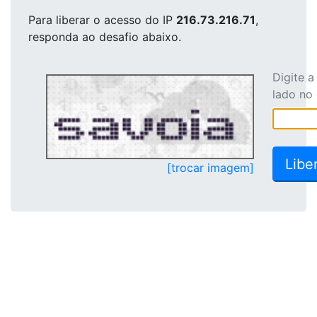
Para liberar o acesso
do IP
216.73.216.71
,
responda ao desafio abaixo.
Digite 
lado no
[trocar imagem]