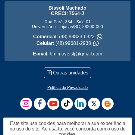
Bissoli Machado
CRECI: 7564-J
Rua Pará, 384 - Sala 01
Universitário
-
Tijucas
/
SC
,
88200-000
Comercial:
(48) 98823-6323
Celular:
(48) 99681-2938
E-mail:
bmimoveistj@gmail.com
Outras unidades
Política de Privacidade
Este site usa cookies para melhorar a sua experiência
no uso do site. Ao usá-lo, você concorda com o uso de
cookies.