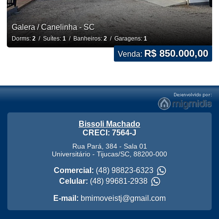
Galera / Canelinha - SC
Dorms:
2
/ Suítes:
1
/ Banheiros:
2
/ Garagens:
1
R$ 850.000,00
Venda:
Bissoli Machado
CRECI: 7564-J
Rua Pará, 384 - Sala 01
Universitário
-
Tijucas
/
SC
,
88200-000
Comercial:
(48) 98823-6323
Celular:
(48) 99681-2938
E-mail:
bmimoveistj@gmail.com