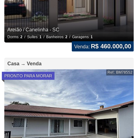
Areião / Canelinha - SC
Dorms:
2
/ Suítes:
1
/ Banheiros:
2
/ Garagens:
1
R$ 460.000,00
Venda:
Casa → Venda
Ref.: BM78552
PRONTO PARA MORAR