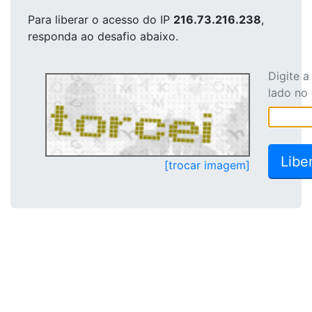
Para liberar o acesso
do IP
216.73.216.238
,
responda ao desafio abaixo.
Digite 
lado no
[trocar imagem]