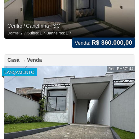
Centro / Canelinha - SC
Dorms:
2
/ Suítes:
1
/ Banheiros:
1
/
R$ 360.000,00
Venda:
Casa → Venda
Ref.: BM37144
LANÇAMENTO