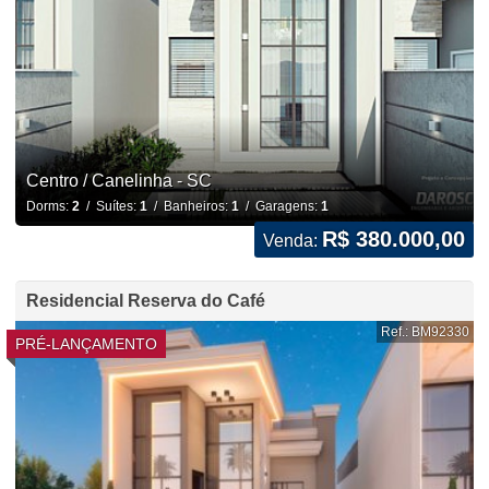
Centro / Canelinha - SC
Dorms:
2
/ Suítes:
1
/ Banheiros:
1
/ Garagens:
1
R$ 380.000,00
Venda:
Residencial Reserva do Café
Ref.: BM92330
PRÉ-LANÇAMENTO