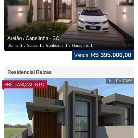
Areião / Canelinha - SC
Dorms:
2
/ Suítes:
1
/ Banheiros:
1
/ Garagens:
1
R$ 395.000,00
Venda:
Residencial Raizes
Ref.: BM67056
PRÉ-LANÇAMENTO