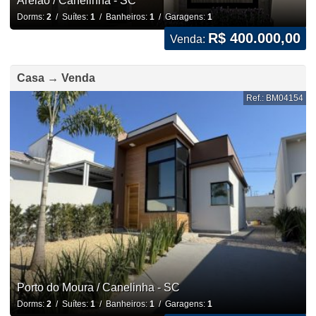
Areião / Canelinha - SC
Dorms:
2
/ Suítes:
1
/ Banheiros:
1
/ Garagens:
1
R$ 400.000,00
Venda:
Casa → Venda
Ref.: BM04154
Porto do Moura / Canelinha - SC
Dorms:
2
/ Suítes:
1
/ Banheiros:
1
/ Garagens:
1