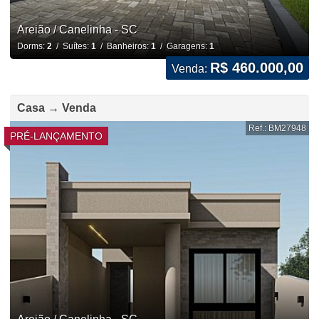
Areião / Canelinha - SC
Dorms:
2
/ Suítes:
1
/ Banheiros:
1
/ Garagens:
1
R$ 460.000,00
Venda:
Casa → Venda
Ref.: BM27948
PRÉ-LANÇAMENTO