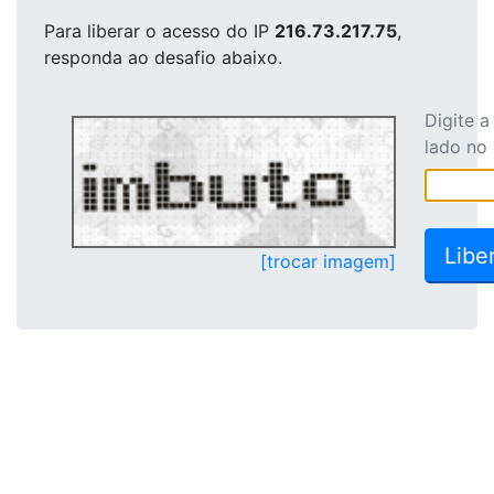
Para liberar o acesso
do IP
216.73.217.75
,
responda ao desafio abaixo.
Digite 
lado no
[trocar imagem]