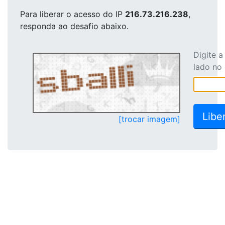
Para liberar o acesso
do IP
216.73.216.238
,
responda ao desafio abaixo.
Digite 
lado no
[trocar imagem]