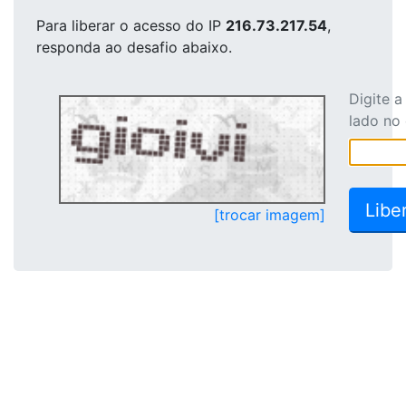
Para liberar o acesso
do IP
216.73.217.54
,
responda ao desafio abaixo.
Digite 
lado no
[trocar imagem]