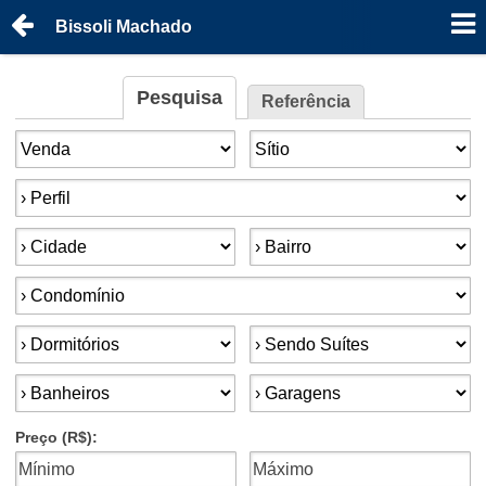
Bissoli Machado
Pesquisa
Referência
Finalidade:
Tipo de imóvel:
Perfil:
Cidade:
Bairro:
Condomínios:
Dormitórios:
Suítes:
Banheiros:
Garagens:
Preço (R$):