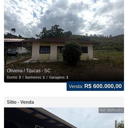
Oliveira / Tijucas - SC
Dorms:
3
/ Banheiros:
1
/ Garagens:
1
R$ 600.000,00
Venda:
Sítio - Venda
Ref.: BM41665