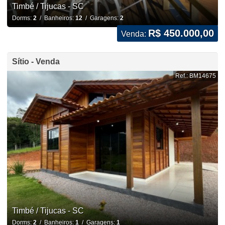
Timbé / Tijucas - SC
Dorms:
2
/ Banheiros:
12
/ Garagens:
2
R$ 450.000,00
Venda:
Sítio - Venda
Ref.: BM14675
Timbé / Tijucas - SC
Dorms:
2
/ Banheiros:
1
/ Garagens:
1