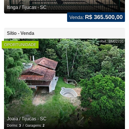
Itinga / Tijucas - SC
R$ 365.500,00
Venda:
Sítio - Venda
Ref.: BM02731
OPORTUNIDADE
Joaia / Tijucas - SC
Dorms:
3
/ Garagens:
2