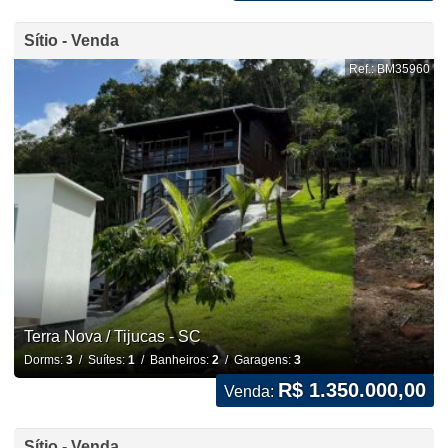
Sítio - Venda
Ref.: BM35960
Terra Nova / Tijucas - SC
Dorms:
3
/ Suítes:
1
/ Banheiros:
2
/ Garagens:
3
R$ 1.350.000,00
Venda:
Sítio - Venda