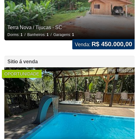
Terra Nova / Tijucas - SC
Dorms:
1
/ Banheiros:
1
/ Garagens:
1
R$ 450.000,00
Venda:
Sitio á venda
Ref.: BM61224
OPORTUNIDADE