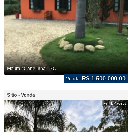
Moura / Canelinha - SC
R$ 1.500.000,00
Venda:
Sítio - Venda
Ref.: BM70252