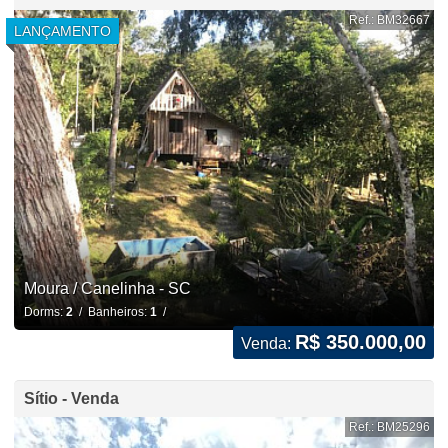
Ref.: BM32667
LANÇAMENTO
Moura / Canelinha - SC
Dorms:
2
/ Banheiros:
1
/
R$ 350.000,00
Venda:
Sítio - Venda
Ref.: BM25296