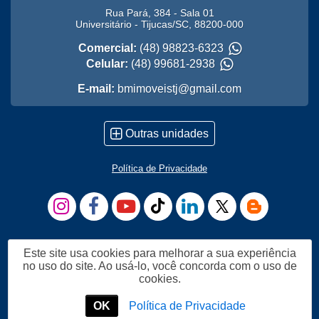
Rua Pará, 384 - Sala 01
Universitário
-
Tijucas
/
SC
,
88200-000
Comercial:
(48) 98823-6323
Celular:
(48) 99681-2938
E-mail:
bmimoveistj@gmail.com
Outras unidades
Política de Privacidade
Este site usa cookies para melhorar a sua experiência
no uso do site. Ao usá-lo, você concorda com o uso de
cookies.
OK
Política de Privacidade
Me Chame no WhatsApp