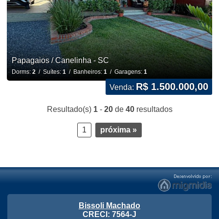
Papagaios / Canelinha - SC
Dorms:
2
/ Suítes:
1
/ Banheiros:
1
/ Garagens:
1
R$ 1.500.000,00
Venda:
Resultado(s)
1
-
20
de
40
resultados
1
próxima »
Bissoli Machado
CRECI: 7564-J