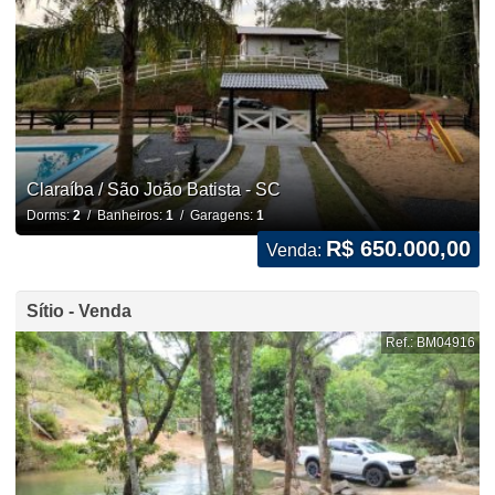
Claraíba / São João Batista - SC
Dorms:
2
/ Banheiros:
1
/ Garagens:
1
R$ 650.000,00
Venda:
Sítio - Venda
Ref.: BM04916