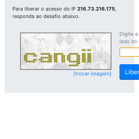
Para liberar o acesso
do IP
216.73.216.175
,
responda ao desafio abaixo.
Digite 
lado no
[trocar imagem]