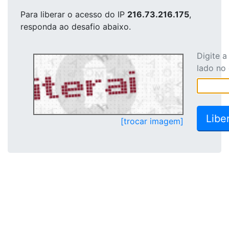
Para liberar o acesso
do IP
216.73.216.175
,
responda ao desafio abaixo.
Digite 
lado no
[trocar imagem]