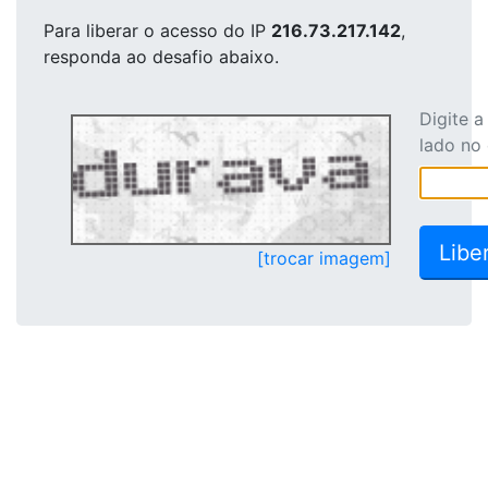
Para liberar o acesso
do IP
216.73.217.142
,
responda ao desafio abaixo.
Digite 
lado no
[trocar imagem]