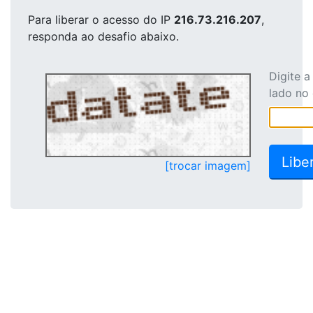
Para liberar o acesso
do IP
216.73.216.207
,
responda ao desafio abaixo.
Digite 
lado no
[trocar imagem]