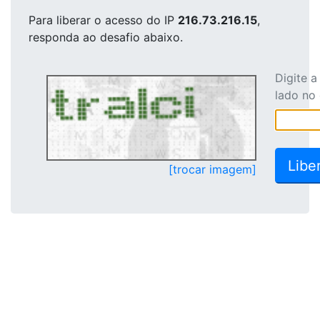
Para liberar o acesso
do IP
216.73.216.15
,
responda ao desafio abaixo.
Digite 
lado no
[trocar imagem]