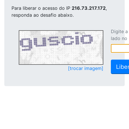
Para liberar o acesso
do IP
216.73.217.172
,
responda ao desafio abaixo.
Digite 
lado no
[trocar imagem]