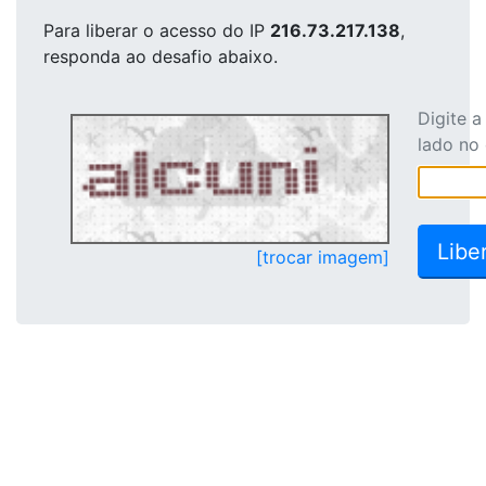
Para liberar o acesso
do IP
216.73.217.138
,
responda ao desafio abaixo.
Digite 
lado no
[trocar imagem]