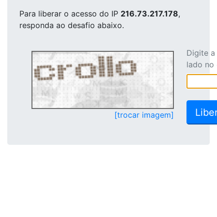
Para liberar o acesso
do IP
216.73.217.178
,
responda ao desafio abaixo.
Digite 
lado no
[trocar imagem]