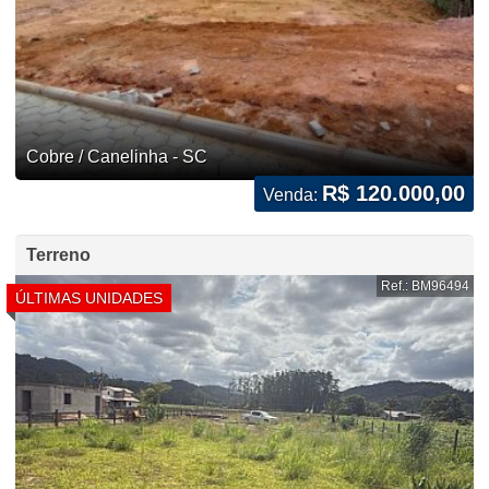
Cobre / Canelinha - SC
R$ 120.000,00
Venda:
Terreno
Ref.: BM96494
ÚLTIMAS UNIDADES