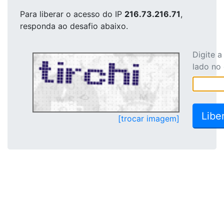
Para liberar o acesso
do IP
216.73.216.71
,
responda ao desafio abaixo.
Digite 
lado no
[trocar imagem]