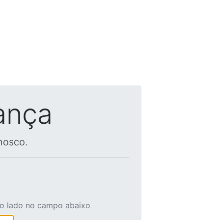
ança
nosco.
ao lado no campo abaixo