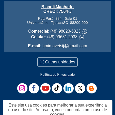
Bissoli Machado
CRECI: 7564-J
Rua Pará, 384 - Sala 01
Universitário
-
Tijucas
/
SC
,
88200-000
Comercial:
(48) 98823-6323
Celular:
(48) 99681-2938
E-mail:
bmimoveistj@gmail.com
Outras unidades
Política de Privacidade
Este site usa cookies para melhorar a sua experiência
no uso do site. Ao usá-lo, você concorda com o uso de
cookies.