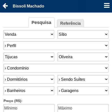
Bissoli Machado
Pesquisa
Referência
Finalidade:
Tipo de imóvel:
Perfil:
Cidade:
Bairro:
Condomínios:
Dormitórios:
Suítes:
Banheiros:
Garagens:
Preço (R$):