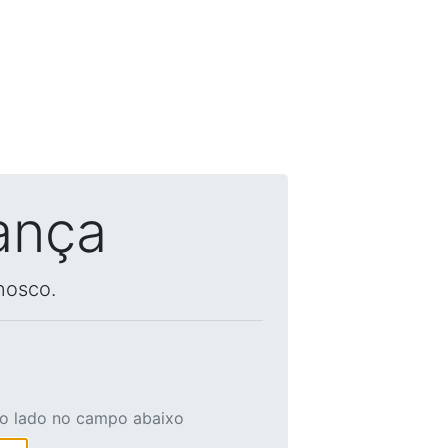
ança
nosco.
ao lado no campo abaixo