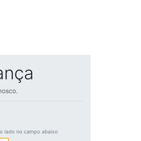
ança
nosco.
ao lado no campo abaixo