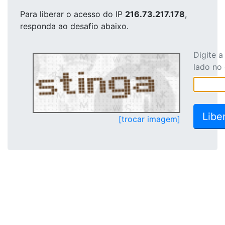
Para liberar o acesso
do IP
216.73.217.178
,
responda ao desafio abaixo.
Digite 
lado no
[trocar imagem]