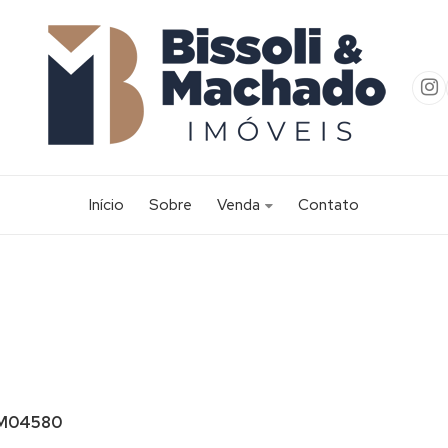
Início
Sobre
Venda
Contato
Apartamento (57)
Apartamento Alto Padrão (2)
Área (2)
Casa (256)
Casa Alto Padrão (20)
Casa Comercial (1)
M04580