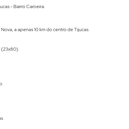
Terreno em Condomínio (8)
ucas - Bairro Caroeira.
 Nova, a apenas 10 km do centro de Tijucas.
² (23x80).
:
to
s.