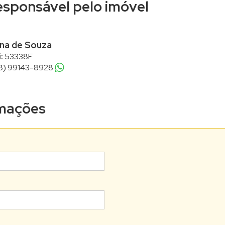
responsável pelo imóvel
ana de Souza
:
53338F
8) 99143-8928
ormações