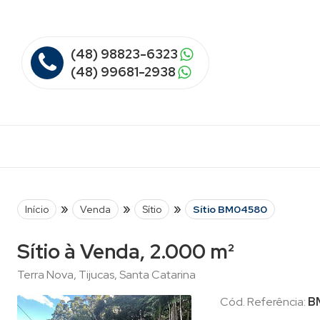
(48) 98823-6323
(48) 99681-2938
»
»
»
Início
Venda
Sítio
Sítio BM04580
Sítio à Venda, 2.000 m²
Terra Nova, Tijucas, Santa Catarina
Cód. Referência:
B