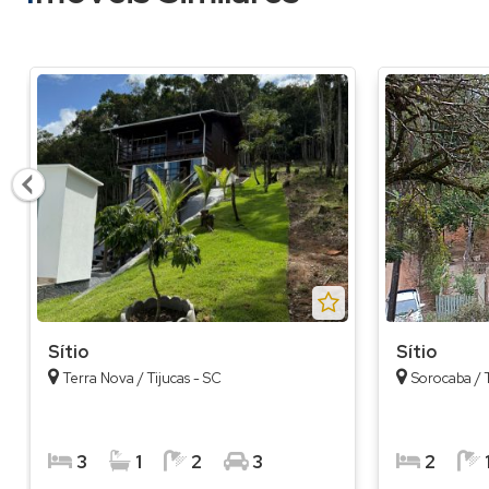
Sítio
Sítio
Terra Nova / Tijucas - SC
Sorocaba / T
3
1
2
3
2