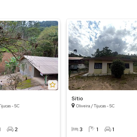
Sítio
ijucas - SC
Oliveira / Tijucas - SC
1
2
3
1
1