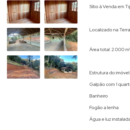
Sítio à Venda em Tij
Localizado na Terra
Área total: 2.000 m
Estrutura do imóvel
Galpão com 1 quar
Banheiro
Fogão a lenha
Água e luz instalada