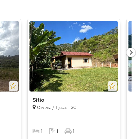
Sítio
Sít
Oliveira / Tijucas - SC
T
1
1
1