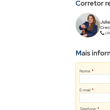
Corretor 
Juli
Creci
(4
Mais inf
Nome:
*
E-mail:
*
Telefone:
*