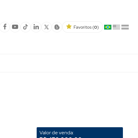
Favoritos (
0
)
Valor de venda: