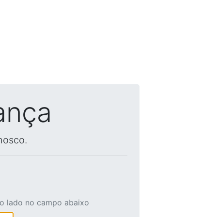
ança
nosco.
ao lado no campo abaixo