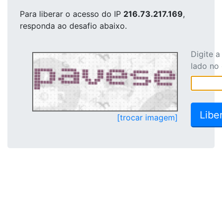
Para liberar o acesso
do IP
216.73.217.169
,
responda ao desafio abaixo.
Digite 
lado no
[trocar imagem]