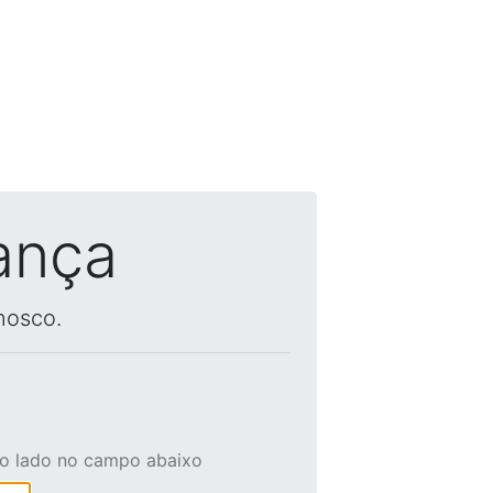
ança
nosco.
ao lado no campo abaixo