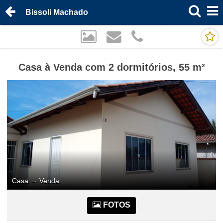
Bissoli Machado
Casa à Venda com 2 dormitórios, 55 m²
Casa
→
Venda
FOTOS