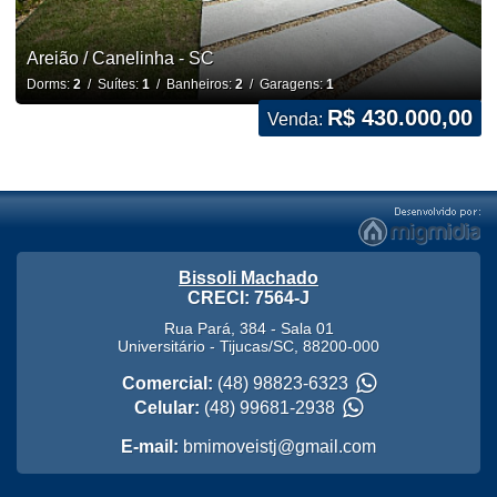
Areião / Canelinha - SC
Dorms:
2
/ Suítes:
1
/ Banheiros:
2
/ Garagens:
1
R$ 430.000,00
Venda:
Bissoli Machado
CRECI: 7564-J
Rua Pará, 384 - Sala 01
Universitário
-
Tijucas
/
SC
,
88200-000
Comercial:
(48) 98823-6323
Celular:
(48) 99681-2938
E-mail:
bmimoveistj@gmail.com