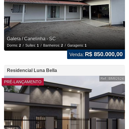
Galera / Canelinha - SC
Dorms:
2
/ Suítes:
1
/ Banheiros:
2
/ Garagens:
1
R$ 850.000,00
Venda:
Residencial Luna Bella
Ref.: BM82624
PRÉ-LANÇAMENTO