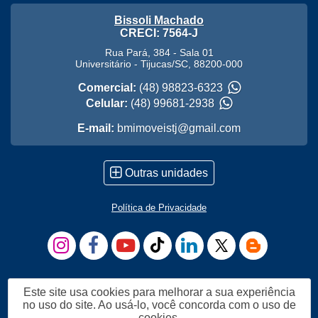
Bissoli Machado
CRECI: 7564-J
Rua Pará, 384 - Sala 01
Universitário
-
Tijucas
/
SC
,
88200-000
Comercial:
(48) 98823-6323
Celular:
(48) 99681-2938
E-mail:
bmimoveistj@gmail.com
Outras unidades
Política de Privacidade
Este site usa cookies para melhorar a sua experiência
no uso do site. Ao usá-lo, você concorda com o uso de
cookies.