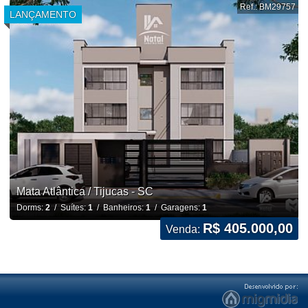
Ref.: BM29757
LANÇAMENTO
Mata Atlântica / Tijucas - SC
Dorms:
2
/ Suítes:
1
/ Banheiros:
1
/ Garagens:
1
R$ 405.000,00
Venda: