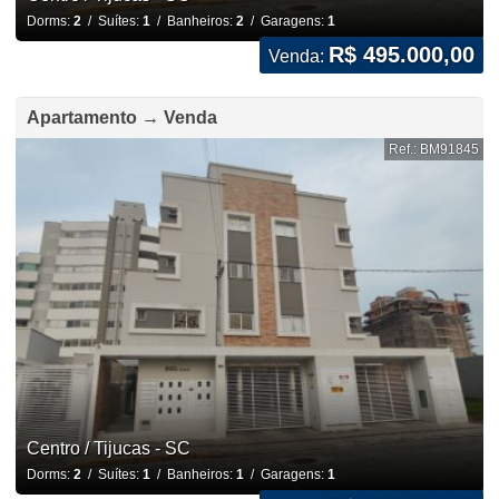
Dorms:
2
/ Suítes:
1
/ Banheiros:
2
/ Garagens:
1
R$ 495.000,00
Venda:
Apartamento → Venda
Ref.: BM91845
Centro / Tijucas - SC
Dorms:
2
/ Suítes:
1
/ Banheiros:
1
/ Garagens:
1