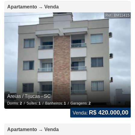
Apartamento → Venda
Ref.: BM11415
Areias / Tijucas - SC
Dorms:
2
/ Suítes:
1
/ Banheiros:
1
/ Garagens:
2
R$ 420.000,00
Venda:
Apartamento → Venda