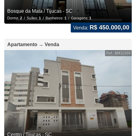
Bosque da Mata / Tijucas - SC
Dorms:
2
/ Suítes:
1
/ Banheiros:
1
/ Garagens:
1
R$ 450.000,00
Venda:
Apartamento → Venda
Ref.: BM11568
Centro / Tijucas - SC