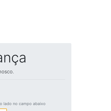
ança
nosco.
ao lado no campo abaixo