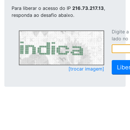
Para liberar o acesso
do IP
216.73.217.13
,
responda ao desafio abaixo.
Digite 
lado no
[trocar imagem]