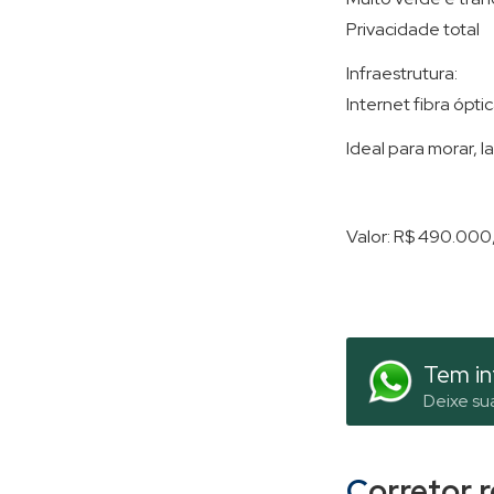
Privacidade total
Infraestrutura:
Internet fibra ópti
Ideal para morar, 
Valor: R$ 490.00
Tem in
Deixe su
Corretor