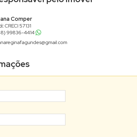
iana Comper
i:
CRECI 57131
48) 99836-4414
anareginafagundes@gmail.com
ormações