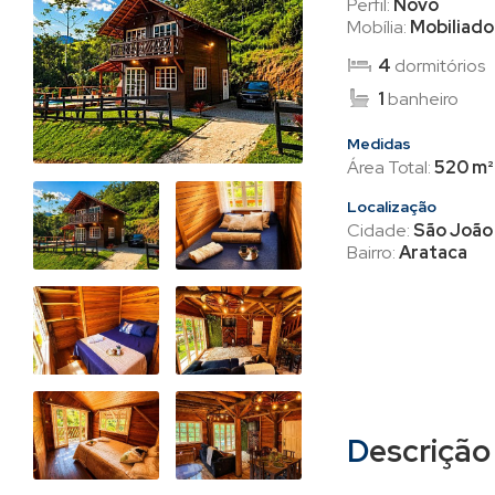
Perfil:
Novo
Mobília:
Mobiliado
4
dormitórios
1
banheiro
Medidas
Área Total:
520 m²
Localização
Cidade:
São João 
Bairro:
Arataca
Descrição