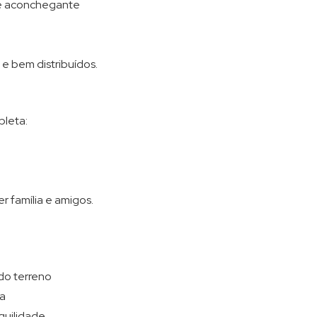
a e aconchegante
e bem distribuídos.
pleta:
r família e amigos.
:
do terreno
ta
quilidade