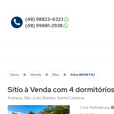
(48) 98823-6323
(48) 99681-2938
»
»
»
Início
Venda
Sítio
Sítio BM16782
Sítio à Venda com 4 dormitório
Arataca, São João Batista, Santa Catarina
Cód. Referência:
B