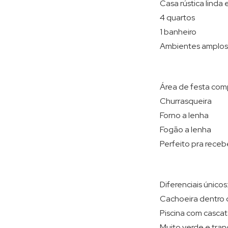
Casa rústica lind
4 quartos
1 banheiro
Ambientes amplos 
Área de festa com
Churrasqueira
Forno a lenha
Fogão a lenha
Perfeito pra recebe
Diferenciais únicos
Cachoeira dentro 
Piscina com casca
Muito verde e tran