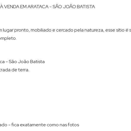
Terreno em Condomínio (8)
À VENDA EM ARATACA - SÃO JOÃO BATISTA
 lugar pronto, mobiliado e cercado pela natureza, esse sítio é
ompleto.
ca - São João Batista
rada de terra.
ado - fica exatamente como nas fotos