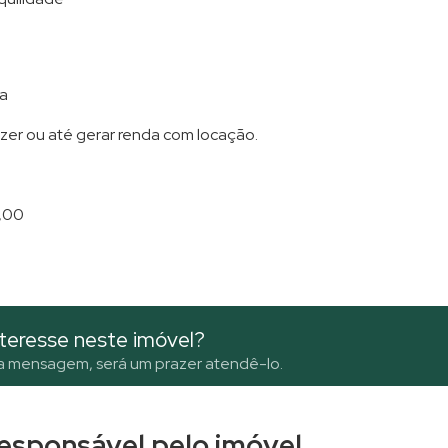
ca
lazer ou até gerar renda com locação.
0,00
teresse neste imóvel?
a mensagem, será um prazer atendê-lo.
 responsável pelo imóvel