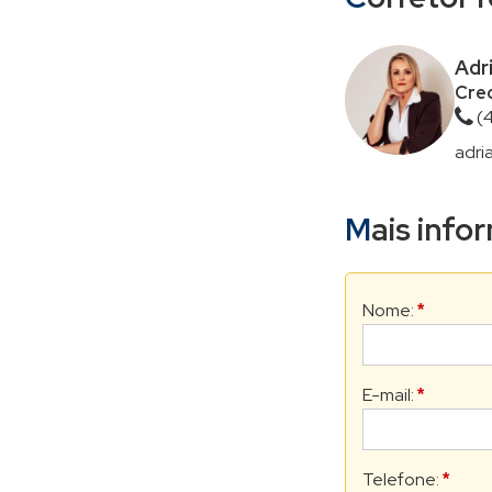
Adr
Crec
(
adri
Mais inf
Nome:
*
E-mail:
*
Telefone:
*