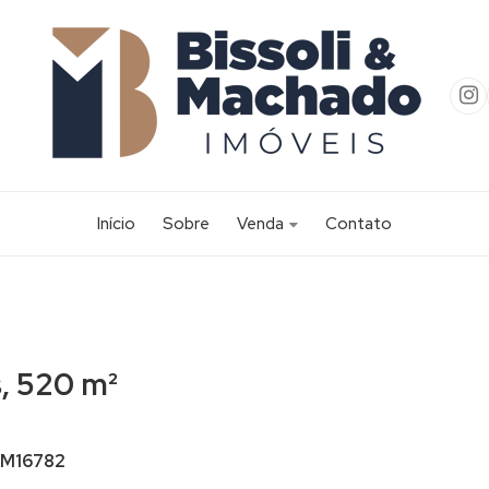
Início
Sobre
Venda
Contato
Apartamento (55)
Apartamento Alto Padrão (2)
Área (2)
s, 520 m²
Casa (256)
Casa Alto Padrão (20)
Casa Comercial (1)
M16782