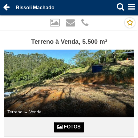
Bissoli Machado
Terreno à Venda, 5.500 m²
Terreno
→
Venda
FOTOS