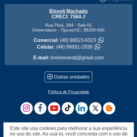
Bissoli Machado
CRECI: 7564-J
Rua Pará, 384 - Sala 01
Universitário
-
Tijucas
/
SC
,
88200-000
Comercial:
(48) 98823-6323
Celular:
(48) 99681-2938
E-mail:
bmimoveistj@gmail.com
Outras unidades
Política de Privacidade
Este site usa cookies para melhorar a sua experiência
no uso do site. Ao usá-lo, você concorda com o uso de