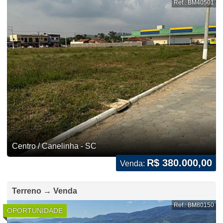
Ref.: BM40501
Centro / Canelinha - SC
R$ 380.000,00
Venda:
Terreno → Venda
Ref.: BM80150
OPORTUNIDADE