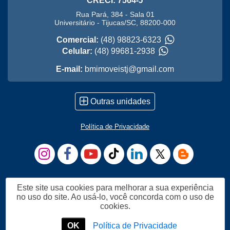
CRECI: 7564-J
Rua Pará, 384 - Sala 01
Universitário
-
Tijucas
/
SC
,
88200-000
Comercial:
(48) 98823-6323
Celular:
(48) 99681-2938
E-mail:
bmimoveistj@gmail.com
Outras unidades
Política de Privacidade
Este site usa cookies para melhorar a sua experiência
no uso do site. Ao usá-lo, você concorda com o uso de
cookies.
OK
Política de Privacidade