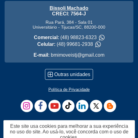
Bissoli Machado
CRECI: 7564-J
Rua Pará, 384 - Sala 01
Universitário
-
Tijucas
/
SC
,
88200-000
Comercial:
(48) 98823-6323
Celular:
(48) 99681-2938
E-mail:
bmimoveistj@gmail.com
Outras unidades
Política de Privacidade
Este site usa cookies para melhorar a sua experiência
no uso do site. Ao usá-lo, você concorda com o uso de
cookies.