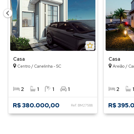
Casa
Casa
Centro / Canelinha - SC
Areião / Ca
2
1
1
1
2
R$ 380.000,00
R$ 395.
Ref: BM27588