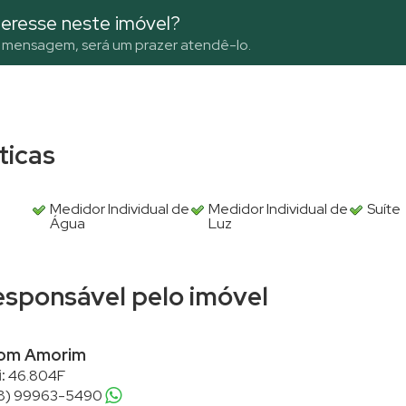
eresse neste imóvel?
 mensagem, será um prazer atendê-lo.
sticas
Medidor Individual de
Medidor Individual de
Suíte
Água
Luz
responsável pelo imóvel
som Amorim
:
46.804F
8) 99963-5490