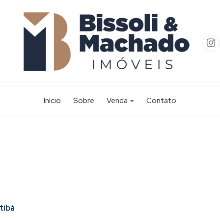
Início
Sobre
Venda
Contato
Apartamento (57)
Apartamento Alto Padrão (2)
Área (2)
Casa (256)
Casa Alto Padrão (20)
Casa Comercial (1)
tibá