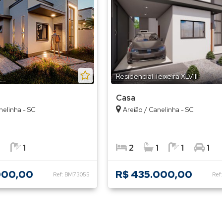
Residencial Teixeira XLVIII
Casa
nelinha - SC
Areião / Canelinha - SC
1
1
2
1
1
1
000,00
R$ 435.000,00
Ref: BM73055
Ref