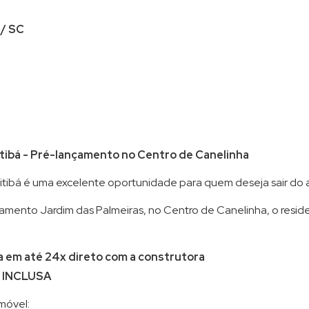
Terreno em Condomínio (8)
 / SC
tibá - Pré-lançamento no Centro de Canelinha
itibá é uma excelente oportunidade para quem deseja sair do a
mento Jardim das Palmeiras, no Centro de Canelinha, o reside
a em até 24x direto com a construtora
INCLUSA
imóvel: