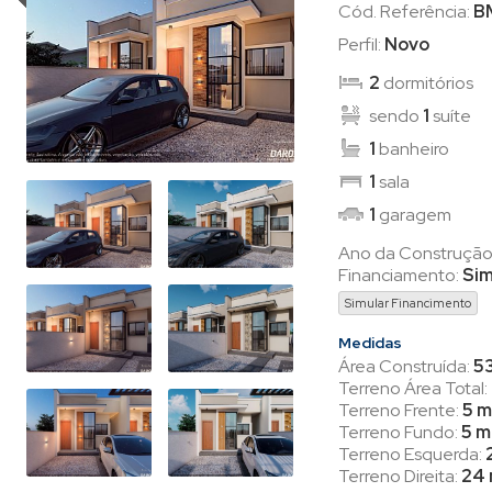
Cód. Referência:
B
Perfil:
Novo
2
dormitórios
sendo
1
suíte
1
banheiro
1
sala
1
garagem
Ano da Construção
Financiamento:
Si
Simular Financimento
Medidas
Área Construída:
53
Terreno Área Total:
Terreno Frente:
5 m
Terreno Fundo:
5 m
Terreno Esquerda:
Terreno Direita:
24