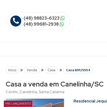
(48) 98823-6323
(48) 99681-2938
»
»
»
Início
Venda
Casa
Casa BM25554
Casa a venda em Canelinha/SC
Centro, Canelinha, Santa Catarina
Residencial Jequi
PRÉ-LANÇAMENTO