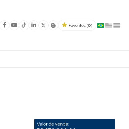
Favoritos (
0
)
Valor de venda: