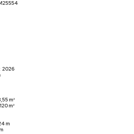
Casa em Condomínio (4)
M25554
Casa Geminada (2)
Chácara (12)
Chalé (1)
Cobertura (1)
Galpão (1)
Kitnet (1)
:
2026
Loft (2)
m
Loja (1)
Lote (3)
,55 m²
Sítio (40)
120 m²
Sobrado (28)
24 m
Terreno (122)
 m