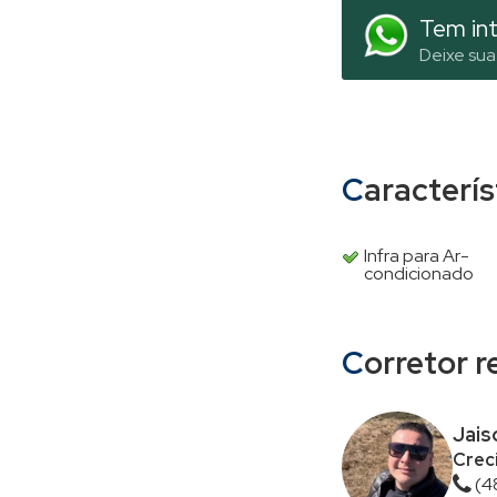
Tem int
Deixe sua
Caracterí
Infra para Ar-
condicionado
Corretor 
Jai
Creci
(4