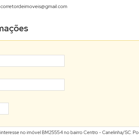
ncorretordeimoveis@gmail.com
ormações