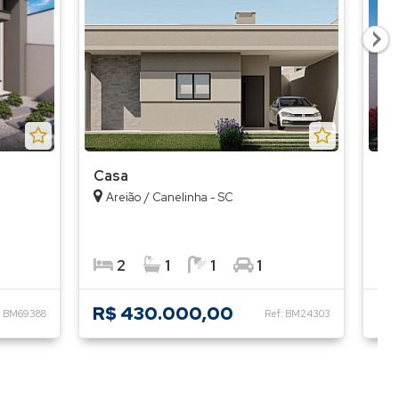
Res
Casa
Ca
Areião / Canelinha - SC
C
2
1
1
1
R$ 430.000,00
R$
: BM69388
Ref: BM24303