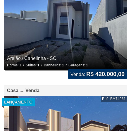
Areião / Canelinha - SC
Dorms:
3
/ Suítes:
1
/ Banheiros:
1
/ Garagens:
1
R$ 420.000,00
Venda:
Casa → Venda
Ref.: BM74961
LANÇAMENTO