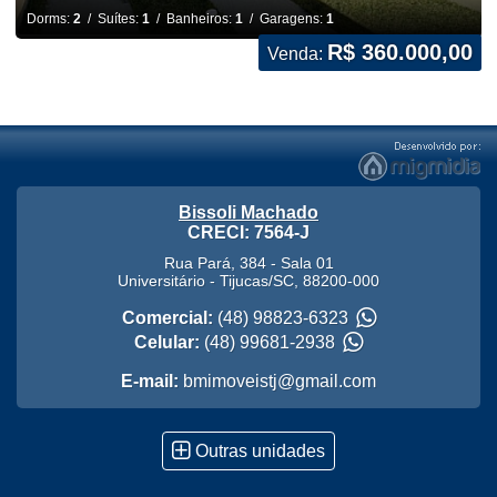
Dorms:
2
/ Suítes:
1
/ Banheiros:
1
/ Garagens:
1
R$ 360.000,00
Venda:
Bissoli Machado
CRECI: 7564-J
Rua Pará, 384 - Sala 01
Universitário
-
Tijucas
/
SC
,
88200-000
Comercial:
(48) 98823-6323
Celular:
(48) 99681-2938
E-mail:
bmimoveistj@gmail.com
Outras unidades