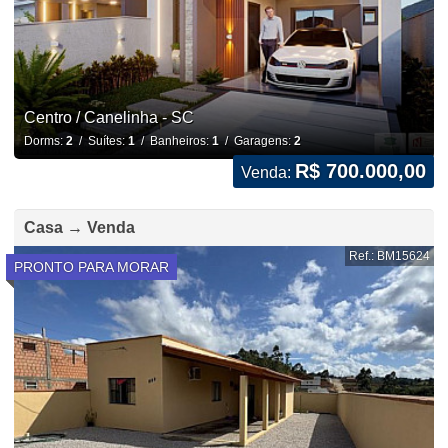
Centro / Canelinha - SC
Dorms:
2
/ Suítes:
1
/ Banheiros:
1
/ Garagens:
2
R$ 700.000,00
Venda:
Casa → Venda
Ref.: BM15624
PRONTO PARA MORAR