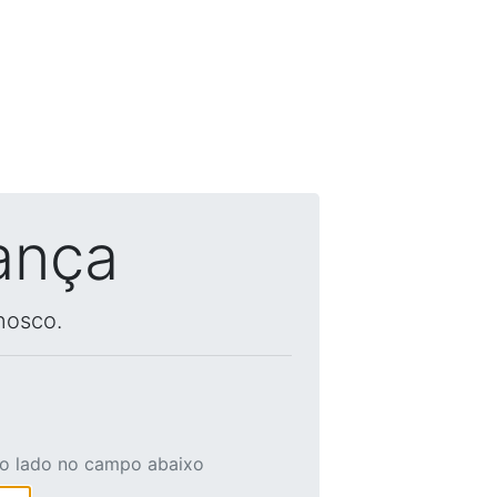
ança
nosco.
ao lado no campo abaixo