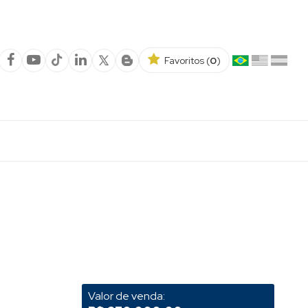
Favoritos (
0
)
Valor de venda: