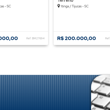
Terreno
cas - SC
Itinga / Tijucas - SC
000,00
R$ 200.000,00
Ref: BM27694
Ref