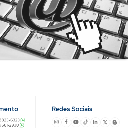
imento
Redes Sociais
98823-6323
9681-2938