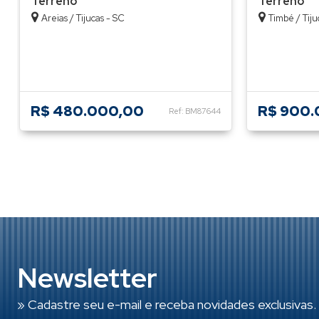
Terreno
Terreno
Areias / Tijucas - SC
Timbé / Tiju
R$ 480.000,00
R$ 900.
Ref: BM87644
Newsletter
» Cadastre seu e-mail e receba novidades exclusivas.