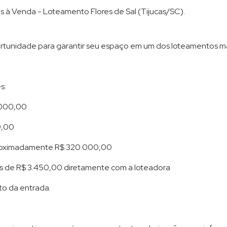
Terreno em Condomínio (8)
s à Venda - Loteamento Flores de Sal (Tijucas/SC).
tunidade para garantir seu espaço em um dos loteamentos ma
s:
0.000,00
0,00
roximadamente R$ 320.000,00
as de R$ 3.450,00 diretamente com a loteadora
o da entrada.