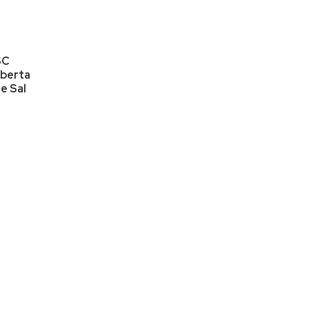
Casa em Condomínio (4)
Casa Geminada (2)
Chácara (12)
SC
Chalé (1)
berta
e Sal
Cobertura (1)
Galpão (1)
Kitnet (1)
Loft (2)
Loja (1)
Lote (3)
Sítio (40)
Sobrado (28)
Terreno (122)