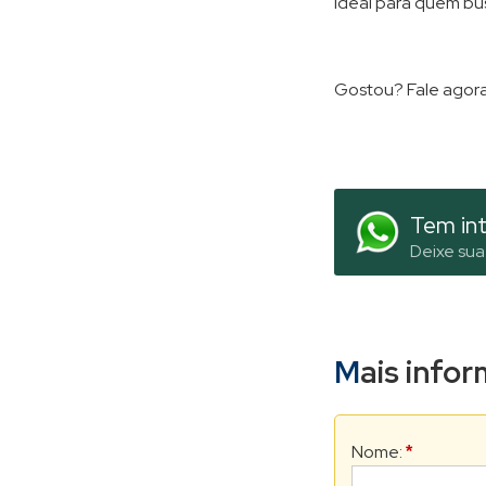
Ideal para quem bus
Gostou? Fale agora
Tem int
Deixe sua
Mais inf
Nome:
*