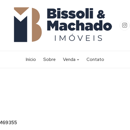
Início
Sobre
Venda
Contato
Apartamento (55)
Apartamento Alto Padrão (2)
Área (2)
Casa (256)
Casa Alto Padrão (20)
Casa Comercial (1)
M69355