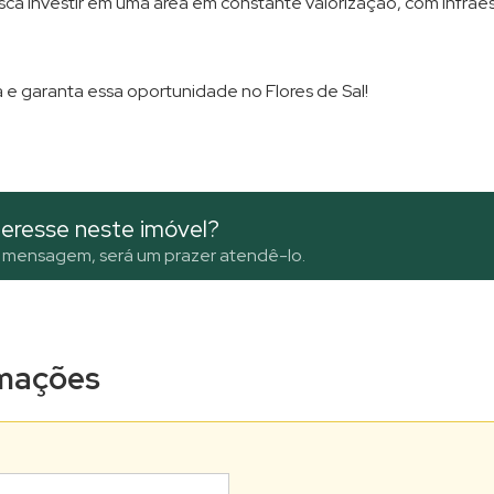
ca investir em uma área em constante valorização, com infraes
 e garanta essa oportunidade no Flores de Sal!
eresse neste imóvel?
 mensagem, será um prazer atendê-lo.
ormações