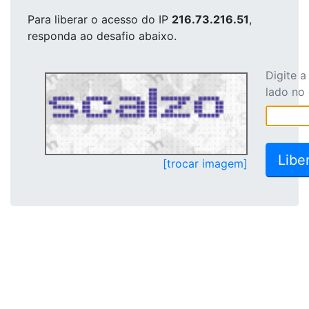
Para liberar o acesso
do IP
216.73.216.51
,
responda ao desafio abaixo.
Digite 
lado no
[trocar imagem]