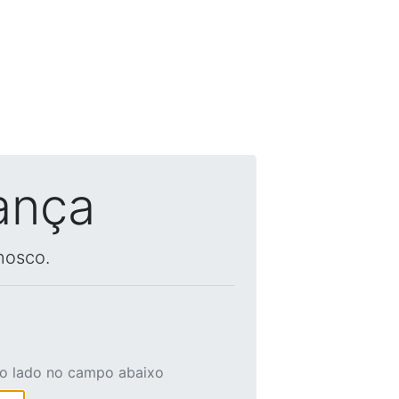
ança
nosco.
ao lado no campo abaixo